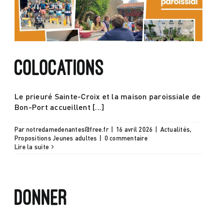
Actualités
Contact
Colocations
Le prieuré Sainte-Croix et la maison paroissiale de
Bon-Port accueillent [...]
Par
notredamedenantes@free.fr
|
16 avril 2026
|
Actualités
,
Propositions Jeunes adultes
|
0 commentaire
Lire la suite
Donner