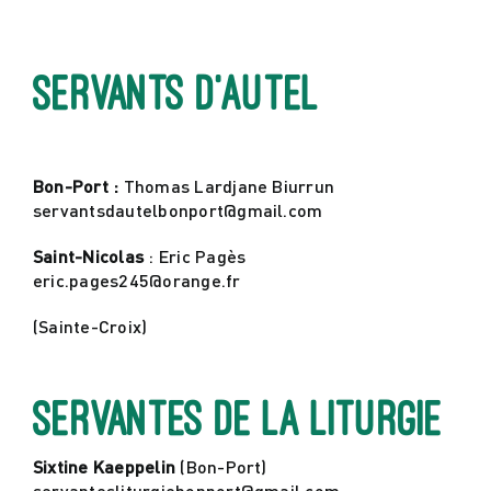
Actualités
Servants d’autel
Contact
Bon-Port :
Thomas Lardjane Biurrun
servantsdautelbonport@gmail.com
Saint-Nicolas
: Eric Pagès
eric.pages245@orange.fr
(Sainte-Croix)
Servantes de la liturgie
Sixtine Kaeppelin
(Bon-Port)
servantesliturgiebonport@gmail.com