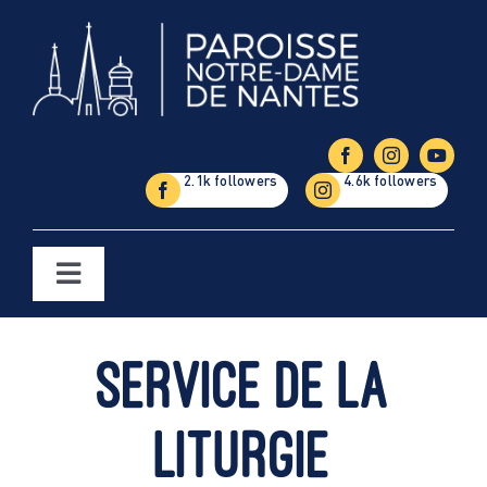
Passer
au
contenu
Toggle
Navigation
Églises
Service de la
Étapes de la vie
liturgie
Vie paroissiale