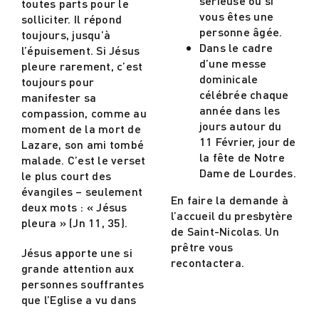
sérieuse ou si
toutes parts pour le
vous êtes une
solliciter. Il répond
personne âgée.
toujours, jusqu’à
Dans le cadre
l’épuisement. Si Jésus
d’une messe
pleure rarement, c’est
dominicale
toujours pour
célébrée chaque
manifester sa
année dans les
compassion, comme au
jours autour du
moment de la mort de
11 Février, jour de
Lazare, son ami tombé
la fête de Notre
malade. C’est le verset
Dame de Lourdes.
le plus court des
évangiles – seulement
En faire la demande à
deux mots : « Jésus
l’accueil du presbytère
pleura » (Jn 11, 35).
de Saint-Nicolas. Un
prêtre vous
Jésus apporte une si
recontactera.
grande attention aux
personnes souffrantes
que l’Eglise a vu dans