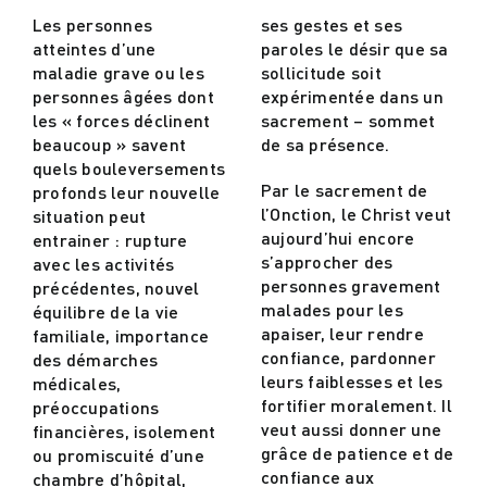
Les personnes
ses gestes et ses
atteintes d’une
paroles le désir que sa
Actualités
maladie grave ou les
sollicitude soit
personnes âgées dont
expérimentée dans un
les « forces déclinent
sacrement – sommet
Contact
beaucoup » savent
de sa présence.
quels bouleversements
Par le sacrement de
profonds leur nouvelle
l’Onction, le Christ veut
situation peut
aujourd’hui encore
entrainer : rupture
s’approcher des
avec les activités
personnes gravement
précédentes, nouvel
malades pour les
équilibre de la vie
apaiser, leur rendre
familiale, importance
confiance, pardonner
des démarches
leurs faiblesses et les
médicales,
fortifier moralement. Il
préoccupations
veut aussi donner une
financières, isolement
grâce de patience et de
ou promiscuité d’une
confiance aux
chambre d’hôpital,