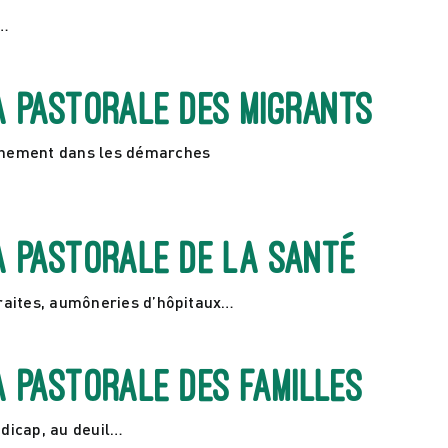
n…
a pastorale des migrants
gnement dans les démarches
a pastorale de la santé
raites, aumôneries d’hôpitaux…
a pastorale des familles
ndicap, au deuil…