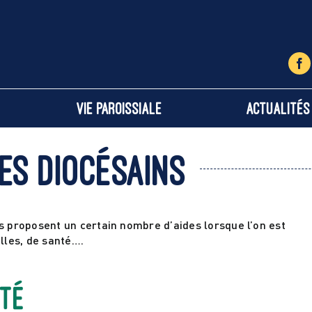
Vie paroissiale
Actualités
es diocésains
ns proposent un certain nombre d’aides lorsque l’on est
elles, de santé….
ité