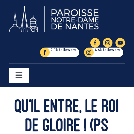
Passer
au
contenu
Toggle
Navigation
Églises
Qu’il entre, le roi
Étapes de la vie
de gloire ! (Ps
Vie paroissiale