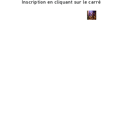
Inscription en cliquant sur le carré
6ème Pélé des Paroissiens
Motards Nantais 13/06/2026
helloasso.com