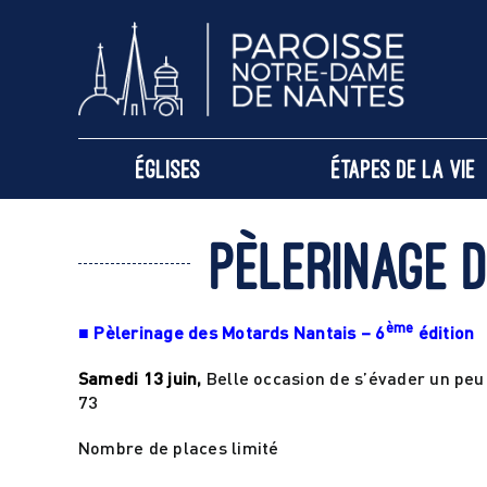
Passer
au
contenu
Églises
Étapes de la vie
pèlerinage 
ème
■
Pèlerinage des Motards Nantais – 6
édition
Samedi 13 juin
,
Belle occasion de s’évader un peu 
73
Nombre de places limité