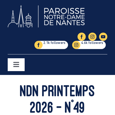
Passer
au
contenu
Toggle
Navigation
Églises
NDN Printemps
Étapes de la vie
2026 – n°49
Vie paroissiale