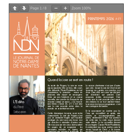
Page
1
/
8
Zoom
100%
Actualités
Contact