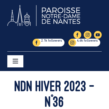
Passer
au
contenu
Toggle
Navigation
Églises
NDN Hiver 2023 –
Étapes de la vie
n°36
Vie paroissiale