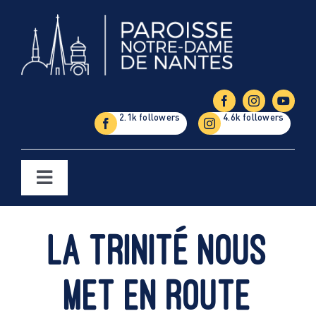
Passer
au
contenu
Toggle
Navigation
Églises
La Trinité nous
Étapes de la vie
met en route
Vie paroissiale