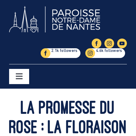
Passer
au
contenu
Toggle
Navigation
Églises
La promesse du
Étapes de la vie
rose : La floraison
Vie paroissiale