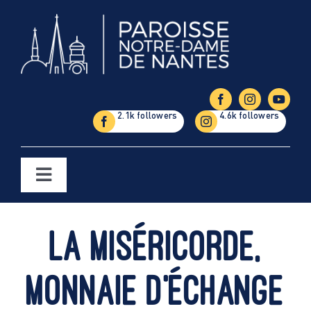
Passer
au
contenu
Toggle
Navigation
Églises
La miséricorde,
Étapes de la vie
monnaie d’échange
Vie paroissiale