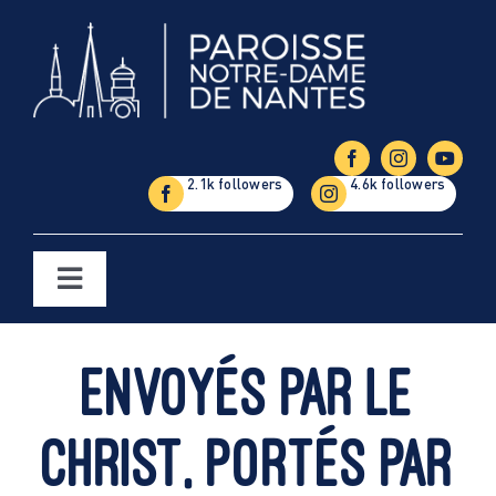
Passer
au
contenu
Toggle
Navigation
Églises
Envoyés par le
Étapes de la vie
Christ, portés par
Vie paroissiale