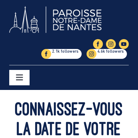
Passer
au
contenu
Toggle
Navigation
Églises
Connaissez-vous
Étapes de la vie
la date de votre
Vie paroissiale