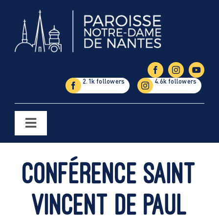
Passer
au
contenu
Toggle
Navigation
Églises
Conférence saint
Étapes de la vie
Vincent de Paul
Vie paroissiale