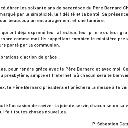
 célébrer les soixante ans de sacerdoce du Père Bernard Ch
rqué par la simplicité, la fidélité et la bonté. Sa présenc
 pour beaucoup un encouragement et une lumière.
ui ont déjà exprimé leur affection, leur prière ou leur gra
rnard comme moi. Ils rappellent combien le ministère pres
ours porté par la communion.
brations d’action de grâce :
colas, pour rendre grâce avec le Père Bernard et avec moi. C
du presbytère, simple et fraternel, où chacun sera le bienve
oix, le Père Bernard présidera et prêchera la messe à la vei
é l’occasion de raviver la joie de servir, chacun selon sa v
ui fait toutes choses nouvelles.
P. Sébastien Cat