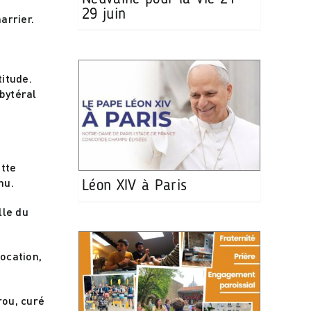
29 juin
arrier.
e
titude.
bytéral
ette
nu.
Léon XIV à Paris
lle du
ocation,
rou, curé